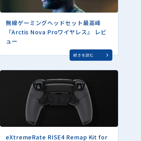
無線ゲーミングヘッドセット最高峰
『Arctis Nova Proワイヤレス』 レビ
ュー
続きを読む
eXtremeRate RISE4 Remap Kit for