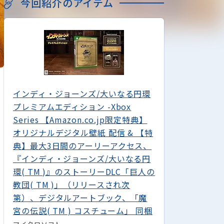
今回紹介のアイテム
インディ・ジョーンズ/大いなる円環
プレミアムエディション -Xbox
Series 【Amazon.co.jp限定特典】
オリジナルデジタル壁紙 配信 & 【特
典】最大3日間のアーリーアクセス、
『インディ・ジョーンズ/大いなる円
環( TM )』のストーリーDLC「巨人の
教団( TM )」（リリースされ次
第）、デジタルアートブック、「魔
宮の伝説( TM ) コスチューム」 同梱