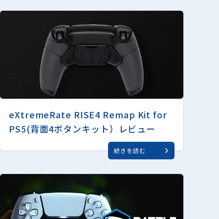
eXtremeRate RISE4 Remap Kit for
PS5(背面4ボタンキット）レビュー
続きを読む