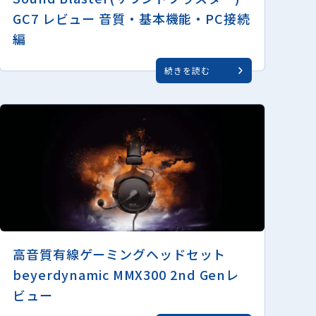
GC7 レビュー 音質・基本機能・PC接続
編
続きを読む
高音質有線ゲーミングヘッドセット
beyerdynamic MMX300 2nd Genレ
ビュー