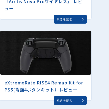
『Arctis Nova Proワイヤレス』 レビ
ュー
続きを読む
eXtremeRate RISE4 Remap Kit for
PS5(背面4ボタンキット）レビュー
続きを読む